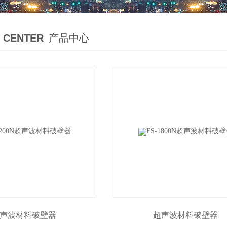
 CENTER
产品中心
声波材料破壁器
超声波材料破壁器