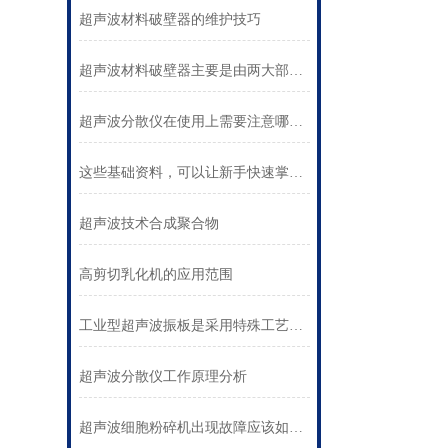
超声波材料破壁器的维护技巧
超声波材料破壁器主要是由两大部分组成
超声波分散仪在使用上需要注意哪些事项？
这些基础资料，可以让新手快速掌握实验室乳化机
超声波技术合成聚合物
高剪切乳化机的应用范围
工业型超声波振板是采用特殊工艺和材质制成的
超声波分散仪工作原理分析
超声波细胞粉碎机出现故障应该如何及时处理？