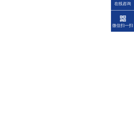
在线咨询
微信扫一扫