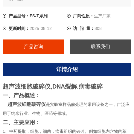
2、物质颗粒的分散、匀质化，以及产品的乳化。例如纳米材料
的分散。
产品型号：FS-T系列
厂商性质：
生产厂家
3、加速溶解，加速化学反应。例如用于化学合成。
更新时间：
2025-08-12
访 问 量：
808
产品咨询
联系我们
详情介绍
超声波细胞破碎仪,DNA裂解.病毒破碎
一、产品概述：
超声波细胞破碎仪
是实验室样品前处理的常用设备之一，广泛应
用于纳米行业、生物、医药等领域。
二、主要应用：
1、中药提取，细胞，细菌，病毒组织的破碎。例如细胞内含物的萃