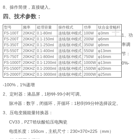
8、操作简便，直接键入。
四、技术参数：
+
型号
频率
处理容量
操作模式
功率
钛合金变幅杆
FS-100T
20KHZ
0.1-80ml
连续/脉冲模式
100W
φ3mm
1、功
FS-200T
20KHZ
0.1-150ml
连续/脉冲模式
200W
φ6mm
率调
FS-350T
20KHZ
0.1-250ml
连续/脉冲模式
350W
φ8mm
FS-550T
20KHZ
0.1-400ml
连续/脉冲模式
550W
φ13mm
节：
FS-750T
20KHZ
0.1-800ml
连续/脉冲模式
750W
φ16mm
FS-1000T
20KHZ
0.1-1200ml
连续/脉冲模式
1000W
φ13mm
0%-
FS-1500T
20KHZ
0.1-2000ml
连续/脉冲模式
1500W
φ20mm
FS-2000T
20KHZ
0.1-3000ml
连续/脉冲模式
2000W
φ25mm
-100%，1%递增
2、定时器：液晶屏，1秒钟-99小时可调。
脉冲器：数字，闭循环，开循环：1秒到99分钟选择设定。
3、压电变频能量转换器：
CV33，PZT锆钛酸铅压电陶瓷
电缆长度：150cm，主机尺寸：230×370×225（mm）