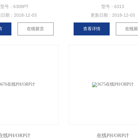
型号：6308PT
型号：6313
新日期：
2018-12-03
更新日期：
2018-12-03
情
在线留言
查看详情
在线
在线PH/ORP计
在线PH/ORP计