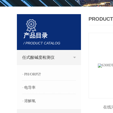
PRODUCT
产品目录
/ PRODUCT CATALOG
任式酸碱度检测仪
PH/ORP计
电导率
溶解氧
在线