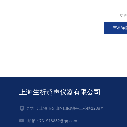
更
查看详
上海生析超声仪器有限公司
地址：上海市金山区山阳镇亭卫公路2288号
邮箱：731918832@qq.com