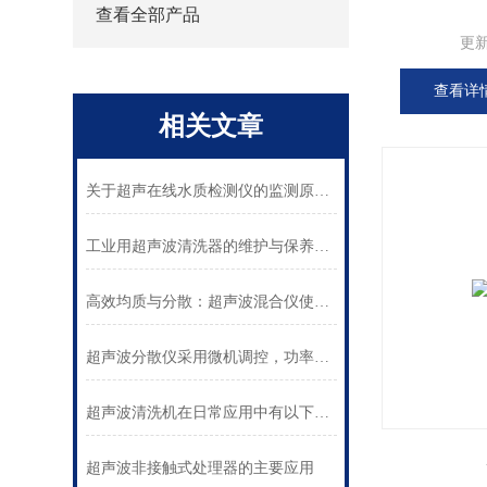
查看全部产品
更
查看详
相关文章
关于超声在线水质检测仪的监测原理，这里有详细说明
工业用超声波清洗器的维护与保养指南
高效均质与分散：超声波混合仪使用指南
超声波分散仪采用微机调控，功率连续可调
超声波清洗机在日常应用中有以下优点
超声波非接触式处理器的主要应用