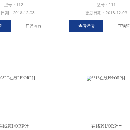
型号：112
型号：111
新日期：
2018-12-03
更新日期：
2018-12-03
情
在线留言
查看详情
在线
在线PH/ORP计
在线PH/ORP计