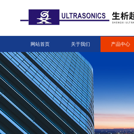
网站首页
关于我们
产品中心