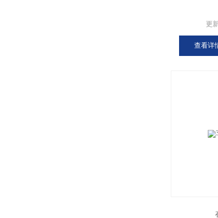
更
查看详