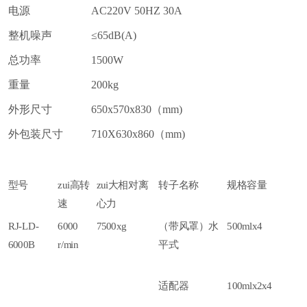
电源
AC220V 50HZ 30A
整机噪声
≤65dB(A)
总功率
1500W
重量
200kg
外形尺寸
650x570x830（mm)
外包装尺寸
710X630x860（mm)
型号
zui高转
zui大相对离
转子名称
规格容量
速
心力
RJ-LD-
6000
7500xg
（带风罩）
水
500mlx4
6000B
r/min
平式
适配器
100mlx2x4