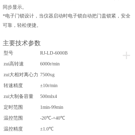
同步显示。
*电子门锁设计，当仪器启动时电子锁自动把门盖锁紧，安全
可靠，轻松便捷。
主要技术参数
+
型号
RJ-LD-6000B
zui高转速
6000r/min
zui大相对离心力
7500xg
转速精度
±10r/min
zui大制备容量
500mlx4
定时范围
1min-99min
温控范围
-20
℃-+40℃
温控精度
±1.0
℃