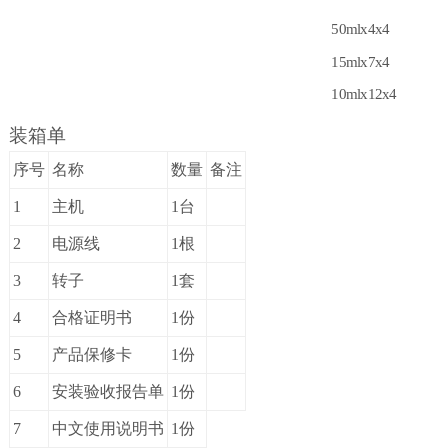
50mlx4x4
15mlx7x4
10mlx12x4
装箱单
序号
名称
数量
备注
1
主机
1
台
2
电源线
1
根
3
转子
1
套
4
合格证明书
1
份
5
产品保修卡
1
份
6
安装验收报告单
1
份
7
中文使用说明书
1
份