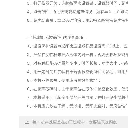
3、打开仪器开关，连续按两次设置键，设置总时间，超声
4、点击“开”，通过玻璃观察超声情况，如有异常，立即点
5、超声结束后，拿出破碎溶液，用20%乙醇清洗超声波
工业型超声波粉碎机的注意事项：
1、温度保护设置点必须比室温或样品温度高5℃以上。当
2、严禁在变幅杆未插入液体内时开机，否则会损坏换能
3、对各种细胞破碎量的多少，时间长短，功率大小，有待
4、用一定时间后变幅杆末端会被空化腐蚀而发毛，可用油
5、本机不需预热，使用应有良好的接地；
6、在超声破碎时，由于超声波在液体中起空化效应，使液
7、本机采用无工频变压器的开关电源，在打开发生器机壳
8、本机应安放在干燥，无潮湿、无阳光直射、无腐蚀性
上一篇：
超声反应釜在加工过程中一定要注意这四点