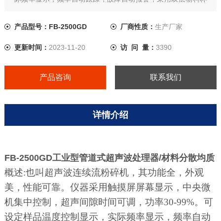
设计，有进出料与冷却液进出口，可与恒温槽配合使用，物料
杯与变幅杆采用活接，装卸方便，处理量小时，可将物料杯取
产品型号：FB-2500GD
厂商性质：
生产厂家
下作为常规超声波粉碎机使用。
更新时间：
2023-11-20
访 问 量：
3390
工业型管道式超声波处理器/材料分散均质
产品咨询
联系我们
详情介绍
FB-2500GD工业型
管道式超声波处理器/材料分散均质
概述:也叫超声波连续流粉碎机，其功能全，外观
美，性能可靠。仪器采用触摸屏屏幕显示，中央微
机集中控制，超声间隙时间可调，功率30-99%。可
设定样品温度控制显示，实际频率显示，频率自动