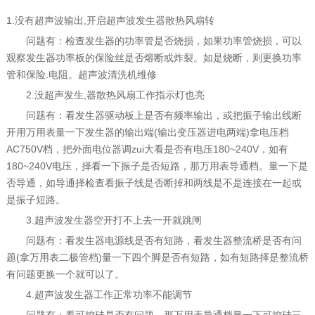
1.没有超声波输出,开启超声波发生器散热风扇转
问题有：检查发生器的功率管是否烧损，如果功率管烧损，可以
观察发生器功率板的保险丝是否熔断或炸裂。如是烧断，则更换功率
管和保险.电阻。超声波清洗机维修
2.没超声发生,器散热风扇工作指示灯也亮
问题有：看发生器驱动板上是否有频率输出，或把振子输出线断
开用万用表量一下发生器的输出端(输出变压器进电两端)拿电压档
AC750V档，把外面电位器调zui大看是否有电压180~240V，如有
180~240V电压，择看一下振子是否短路，那万用表导通档。量一下是
否导通，如导通择检查看振子线是否断掉和两线是不是连接在一起或
是振子短路。
3.超声波发生器空开打不上去一开就跳闸
问题有：看发生器电源线是否有短路，看发生器整流桥是否有问
题(拿万用表二极管档)量一下四个脚是否有短路，如有短路择是整流桥
有问题更换一个就可以了。
4.超声波发生器工作正常功率不能调节