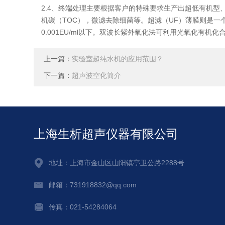
2.4、终端处理主要根据客户的特殊要求生产出超低有机
机碳（TOC），微滤去除细菌等。超滤（UF）薄膜则是
0.001EU/ml以下。双波长紫外氧化法可利用光氧化有机
上一篇：
实验室超纯水机的应用范围？
下一篇：
超声波空化简介
上海生析超声仪器有限公司
地址：上海市金山区山阳镇亭卫公路2288号
邮箱：731918832@qq.com
传真：021-54284064