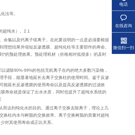
电话
氧化法等。
在线咨询
超纯水）。2.1
、余氯以及钙离子镁离子。在此要说明的一点是必须要根据
到理想结果并缩短反渗透膜、超纯化柱等主要部件的寿命。
微信扫一扫
到*的预处理效果。预处理耗材（价格相对低很多）的及时
滤除90%-99%的包括无机离子在内的绝大多数污染物，
理手段，能显著地延长去离子交换柱的使用时间。鉴于反渗
可能延长反渗透膜的使用寿命以及提高反渗透膜的过滤效
透膜寿命就是保证了出水水质，同时也提升了超纯水系统的
E
，从而达到纯化水的目的。通过离子交换去除离子，理论上几
量和交换柱内水与树脂的交换效率。离子交换树脂的质量对超纯
多少对其使用寿命成正比关系。