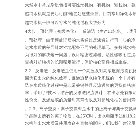
天然水中常见杂质包括可溶性无机物、有机物、颗粒物、微
超纯水机就是要尽可能*地去处这些杂质。目前常用净化水
超纯水机一般可以将水的纯化过程大致分为
4大步，预处理（初级净化）、反渗透（生产出纯水），离子交
、预处理：由于预处理后的水将通过反渗透进行再一步的净
进水水质的差异针对性地配备不同的处理单元。多数纯水机
为很好的解决这一问题，设计精密过滤器、活性碳吸附过滤
更换对超纯机的长期稳定运行，保护核心部件相当重要。
2.2、反渗透：反渗透是使用一个高压泵对高浓度溶液提供
因为它出众的纯化效率，反渗透是水纯化系统的一个非常有
透在水质纯化过程中是非常关键并且反渗透膜的更换价格较
率，采用了*技术，结合的反渗透限流设计，在出水处有限
性价比。反渗透膜的质量对其寿命以及对超纯化柱的使用寿
。2.3、离子交换：离子交换即是水中的正离子与离子交换
乎能除去所有的离子物质，在25℃时，出水电阻率达到18
水机的出水水质及使用寿命有直接的影响，所以我们建议用