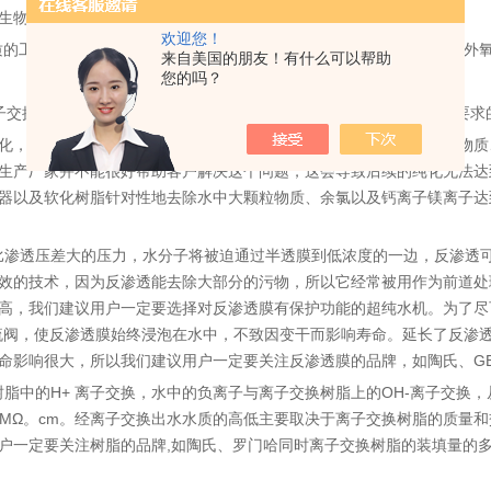
生物、可溶性气体等。
欢迎您！
质的工艺方法有蒸馏法、反渗透法、离子交换法、过滤法、吸附法、紫外
来自美国的朋友！有什么可以帮助
您的吗？
换（可生产出18.2MΩ.cm超纯水）和终端处理（生产出符合特殊要求的
化，所以一定要尽量去除对反渗透膜有影响的杂质；主要包括大颗粒物质
生产厂家并不能很好帮助客户解决这个问题，这会导致后续的纯化无法达
器以及软化树脂针对性地去除水中大颗粒物质、余氯以及钙离子镁离子达
比渗透压差大的压力，水分子将被迫通过半透膜到低浓度的一边，反渗透可以
效的技术，因为反渗透能去除大部分的污物，所以它经常被用作为前道处
高，我们建议用户一定要选择对反渗透膜有保护功能的超纯水机。为了尽
流阀，使反渗透膜始终浸泡在水中，不致因变干而影响寿命。延长了反渗
命影响很大，所以我们建议用户一定要关注反渗透膜的品牌，如陶氏、G
树脂中的H+ 离子交换，水中的负离子与离子交换树脂上的OH-离子交换
.2MΩ。cm。经离子交换出水水质的高低主要取决于离子交换树脂的质
户一定要关注树脂的品牌,如陶氏、罗门哈同时离子交换树脂的装填量的