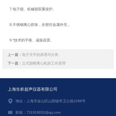
7.电子锁、机械锁双重保护。
8.不锈钢离心腔体，全密封金属外壳 。
9.*技术的平衡、减振设置。
上一篇：
电子天平的原理与分类
下一篇：
立式脱帽离心机的工作原理
上海生析超声仪器有限公司
地址：上海市金山区山阳镇亭卫公路2288号
邮箱：731918832@qq.com