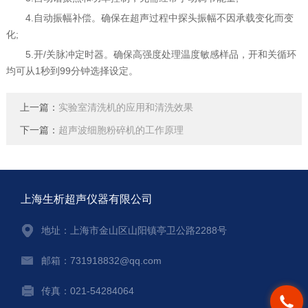
4.自动振幅补偿。确保在超声过程中探头振幅不因承载变化而变
化;
5.开/关脉冲定时器。确保高强度处理温度敏感样品，开和关循环
均可从1秒到99分钟选择设定。
上一篇：
实验室清洗机的应用和清洗效果
下一篇：
超声波细胞粉碎机的工作原理
上海生析超声仪器有限公司
地址：上海市金山区山阳镇亭卫公路2288号
邮箱：731918832@qq.com
传真：021-54284064