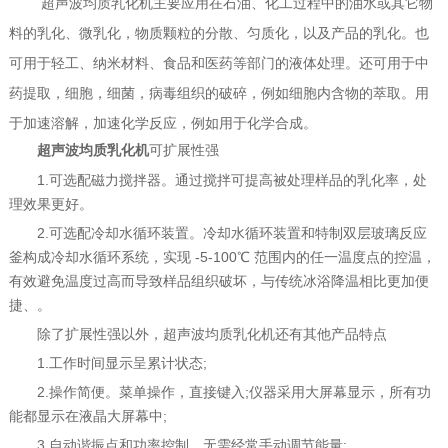
超声波均质乳化机主要应用在石油、化工过程中的油水或其它物
料的乳化、微乳化，物质颗粒的分散、匀质化，以及产品的乳化。也
可用于轻工、纳米材料、食品和医药等部门的液体处理。还可用于中
药提取，细胞，细菌，病毒组织的破碎，例如细胞内含物的萃取。用
于加速溶解，加速化学反应，例如用于化学合成。
可扩展性强
超声波均质乳化机
1.可选配磁力搅拌器。通过搅拌可提高被处理样品的乳化率，处
理效果更好。
2.可选配冷却水循环装置。冷却水循环装置和特制双层玻璃反应
釜构成冷却水循环系统，实现 -5-100℃ 范围内的任一温度点的控温，
有效避免温度过高而导致样品组织破坏，与传统冰浴降温相比更加便
捷、。
除了扩展性强以外，超声波均质乳化机还有其他产品特点
1.工作时间显示呈累计状态;
2.操作简便。菜单操作，直接键入;仪器采用大屏幕显示，所有功
能都显示在液晶大屏幕中;
3.自动谐振点和功率控制，无需经常手动调节能量;