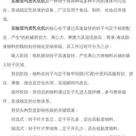
实验室均质乳化机
是一种用于将两种或多种不同的液体均匀混
合，形成稳定乳状液的设备，广泛应用于食品、制药、化妆品等领
域。
实验室均质乳化机
的核心在于通过高速旋转的转子与定子精密配
合，产生*的机械剪切力、离心力、摩擦力及湍流效应，将液-液或固-
液物料的颗粒粒径细化至纳米级。其工作过程可分为三步：
吸入阶段：电机驱动转子高速旋转，产生离心力将物料从轴向吸
入转子区域。
剪切阶段：物料在转子与定子狭窄间隙(可调)中受到高频剪切、挤
压、摩擦、撞击及空化作用，实现瞬间均质化。
循环阶段：剪切后的物料通过定子孔进入搅拌槽，参与整体循
环，形成稳定的分散体系。
剪切头构型是影响性能的关键因素：
径流式：转子叶片直立，定子开孔多，适合高黏度物料。
轴流式：转子叶片带倾角，定子开孔少，适合低黏度物料。