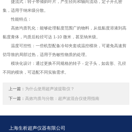
捷流式：转子带倾斜叶片，产生径向和轴向流动，定子开孔密
集，适用于纳米级分散。
性能特点：
高效均质乳化：能够处理黏度范围广的物料，从低黏度溶液到高
黏度膏体，均质后粒径可达 1-10 微米，甚至纳米级。
温度可控性：一些机型配备冷却夹套或温控模块，可避免高速剪
切导致的局部过热，适用于热敏性物质的处理。
模块化设计：通过更换不同规格的转子 - 定子头，如齿形、孔径
不同的模块，可适配不同实验需求。
上一篇：
为什么使用超声波提取仪？
下一篇：
高效均质与分散：超声波混合仪使用指南
上海生析超声仪器有限公司