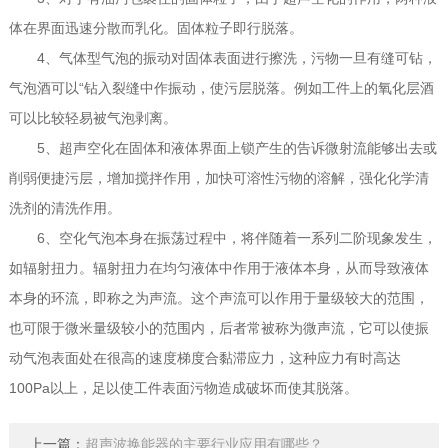
体在界面迅速分散而乳化。固体粒子即行脱落。
4、气体型气泡的振动对固体表面进行擦洗，污物一旦有缝可钻，
气泡酒可以“钻入裂缝中作振动，使污层脱落。例如工件上的氧化层酒
可以比较轻易被气泡剥离。
5、超声空化在固体和液体界面上锁产生的告诉微射流能够出去或
削弱便捷污层，增加搅拌作用，加快可溶性污物的溶解，强化化学清
洗剂的清洗作用。
6、空化气泡本身在振荡过程中，将伴随着一系列二阶现象发生，
如辐射扭力。辐射扭力在均匀液体中作用于液体本身，从而导致液体
本身的环流，即称之为声流。这个声流可以作用于量级较大的范围，
也可限于微米量级较小的范围内，后者常被称为微声流，它可以使振
动气泡表面处在很高的速度梯度合黏滞应力，这种应力有时高达
100Pa以上，足以使工件表面污物造成破坏而使其脱落。
上一篇：
超声波换能器的主要行业应用有哪些？